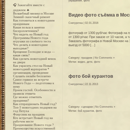
Волшебный
украшения
,
фото
мюзикл
🎧 Зажигайте вместе с
в
диджеем 🔥
Москве
Видео фото съёмка в Мос
Волшебный мюзикл в Москве
Зимний сказочный ремонт
Как готовиться к новогодним
Снегурочка
| 02.01.2016
праздникам
Какая польза в занятии
бисероплетением?
фотограф от 1300 руб/час Фотограф на пр
Что надеть на Новый год
от 1300 р/час При заказе от 10 часов, а
Программы Нового года
Заказать фотографа в Новой Москве на 1
игрушки из слоёного теста
Что делать в новогодние
выезд от 5000 […]
выходные?
Крещение Господне и вода —
какая связь?
Category:
праздник
|
No Comments »
Как сделать новогодний венок
Метки:
видео
,
дети
,
фото
на двери
Как украсить стол на Новый
новогодний корпоратив *
организация, проведение
фото бой курантов
Слушать онлайн бесплатно
Самое главное во встрече
Нового Года — подготовка к
Снегурочка
| 22.11.2013
нему
Прием гостей. Особенности и
правила этикета
Где можно отметить
праздники?
Как отпраздновать Новый год?
Category:
сценарии
|
No Comments »
Топ-5 новогодних подарков на
год Петуха
Метки:
бой курантов
,
фото
Фокусник на праздник
Кто встречает Новый год на
рабочем месте
Празднование Нового года ?
Преимущества искусственной