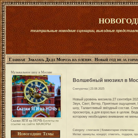
новогод
театральные новодние сценарии, выездные представлени
Главная
Заказать Деда Мороза на оленях
Новый год не за горам
Музыкальное шоу в Москве
Волшебный мюзикл в Мо
Снегурочка
| 23.08.2025
Новый уровень мюзикла 27 сентября 20
Звук, Свет, Ветер, Приятные ощущения
шоу, Талантливый звёздный состав. Спе
просмотра, а для взрослых в целом. Вед
которому необходимо внимание не мень
Сказки ЯГИ на НОЧЬ
Билеты по
ссылке на сайте МАЖОРЫ
к
Category:
спектакли
|
Комментарии
отключены
Новогодние Темы
записи
Метки:
каникулы
,
концерт
,
отметить
,
подарок
,
пр