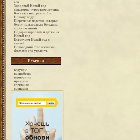
ели
Здоровый Новый год
санаторно курортное лечение
Как стать неотразимой к
Новому году
Шерстяные изделия, которые
будут пользоваться большим
спросом зимой
Подарки взрослым и детям на
Новый год!
Встречаем Новый год с
семьей!
Новогодний стол и какими
блюдами его украсить
Рубрики
ведущие
волшебство
корпоратив
праздник
спектакли
сценарии