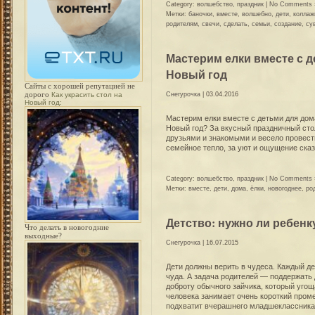
Category:
волшебство
,
праздник
|
No Comments 
Метки:
баночки
,
вместе
,
волшебно
,
дети
,
коллаж
родителям
,
свечи
,
сделать
,
семьи
,
создание
,
су
Мастерим елки вместе с 
Новый год
Сайты с хорошей репутацией не
дорого
Как украсить стол на
Снегурочка
| 03.04.2016
Новый год:
Мастерим елки вместе с детьми для дом
Новый год? За вкусный праздничный стол
друзьями и знакомыми и весело провести
семейное тепло, за уют и ощущение сказ
Category:
волшебство
,
праздник
|
No Comments 
Метки:
вместе
,
дети
,
дома
,
ёлки
,
новогоднее
,
ро
Детство: нужно ли ребенк
Что делать в новогодние
выходные?
Снегурочка
| 16.07.2015
Дети должны верить в чудеса. Каждый д
чуда. А задача родителей — поддержать
доброту обычного зайчика, который угощ
человека занимает очень короткий пром
подхватит вчерашнего младшеклассника 