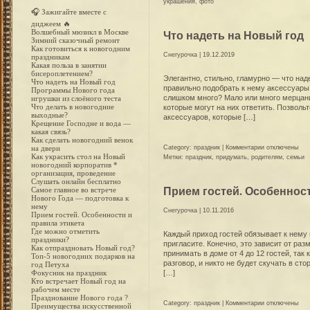
Волшебный
украшения
,
фото
мюзикл
🎧 Зажигайте вместе с
в
диджеем 🔥
Москве
Что надеть на Новый год
Волшебный мюзикл в Москве
Зимний сказочный ремонт
Как готовиться к новогодним
Снегурочка
| 19.12.2019
праздникам
Какая польза в занятии
бисероплетением?
Элегантно, стильно, гламурно — что над
Что надеть на Новый год
правильно подобрать к нему аксессуары,
Программы Нового года
слишком много? Мало или много мерцани
игрушки из слоёного теста
Что делать в новогодние
которые могут на них ответить. Позволь
выходные?
аксессуаров, которые […]
Крещение Господне и вода —
какая связь?
Как сделать новогодний венок
к
Category:
праздник
|
Комментарии
отключены
на двери
Как украсить стол на Новый
записи
Метки:
праздник
,
придумать
,
родителям
,
семьи
новогодний корпоратив *
Что
организация, проведение
надеть
Слушать онлайн бесплатно
на
Прием гостей. Особенност
Самое главное во встрече
Новый
Нового Года — подготовка к
год
нему
Снегурочка
| 10.11.2016
Прием гостей. Особенности и
правила этикета
Где можно отметить
Каждый приход гостей обязывает к нему 
праздники?
пригласите. Конечно, это зависит от ра
Как отпраздновать Новый год?
принимать в доме от 4 до 12 гостей, так
Топ-5 новогодних подарков на
разговор, и никто не будет скучать в с
год Петуха
[…]
Фокусник на праздник
Кто встречает Новый год на
рабочем месте
Празднование Нового года ?
к
Category:
праздник
|
Комментарии
отключены
Преимущества искусственной