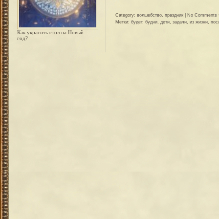
Category:
волшебство
,
праздник
|
No Comments 
Метки:
будет
,
будни
,
дети
,
задачи
,
из жизни
,
пос
Как украсить стол на Новый
год?