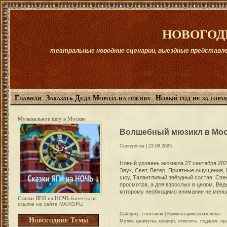
новогод
театральные новодние сценарии, выездные представлени
Главная
Заказать Деда Мороза на оленях
Новый год не за горам
Музыкальное шоу в Москве
Волшебный мюзикл в Мо
Снегурочка
| 23.08.2025
Новый уровень мюзикла 27 сентября 20
Звук, Свет, Ветер, Приятные ощущения
шоу, Талантливый звёздный состав. Спе
просмотра, а для взрослых в целом. Вед
которому необходимо внимание не мень
Сказки ЯГИ на НОЧЬ
Билеты по
ссылке на сайте МАЖОРЫ
к
Category:
спектакли
|
Комментарии
отключены
Новогодние Темы
записи
Метки:
каникулы
,
концерт
,
отметить
,
подарок
,
пр