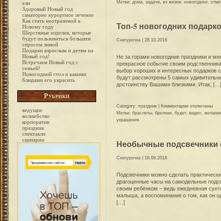
записи
Метки:
дома
,
задачи
,
из жизни
,
новогоднее
,
отме
ели
Прием
Здоровый Новый год
санаторно курортное лечение
гостей.
Как стать неотразимой к
Особенности
Топ-5 новогодних подарко
Новому году
и
Шерстяные изделия, которые
правила
будут пользоваться большим
Снегурочка
| 28.10.2016
этикета
спросом зимой
Подарки взрослым и детям на
Новый год!
Не за горами новогодние праздники и мн
Встречаем Новый год с
прекрасное событие своим родственникам
семьей!
выбор хороших и интересных подарков с
Новогодний стол и какими
будут рассмотрены 5 самых удивительны
блюдами его украсить
достоинству Вашими близкими. Итак, […
Рубрики
к
Category:
праздник
|
Комментарии
отключены
ведущие
записи
Метки:
браслеты
,
брелоки
,
будет
,
видео
,
желани
волшебство
Топ-5
украшения
корпоратив
новогодних
праздник
подарков
спектакли
сценарии
на
Необычные подсвечники 
год
Петуха
Снегурочка
| 16.08.2016
Подсвечники можно сделать практически и
драгоценные часы на самодельные подсв
своим ребёнком – ведь ежедневная суета
малыша, а воспоминание о том, как он 
[…]