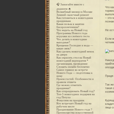
🎧 Зажигайте вместе с
Что ка
диджеем 🔥
торжес
Волшебный мюзикл в Москве
выполн
Зимний сказочный ремонт
– это 
Как готовиться к новогодним
праздникам
познак
Какая польза в занятии
бисероплетением?
Не ост
Что надеть на Новый год
Программы Нового года
игрушки из слоёного теста
Если ж
Что делать в новогодние
четким
выходные?
Крещение Господне и вода —
какая связь?
Как сделать новогодний венок
на двери
Как украсить стол на Новый
Никогд
новогодний корпоратив *
прийти
организация, проведение
Слушать онлайн бесплатно
опозда
Самое главное во встрече
Нового Года — подготовка к
Придя 
нему
Прием гостей. Особенности и
правила этикета
Так же
Где можно отметить
такая 
праздники?
Как отпраздновать Новый год?
хозяев
Топ-5 новогодних подарков на
год Петуха
Курящи
Фокусник на праздник
Кто встречает Новый год на
кладит
рабочем месте
лицо с
Празднование Нового года ?
Преимущества искусственной