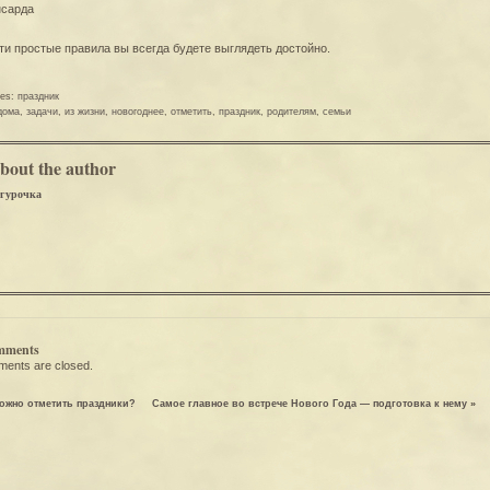
ти простые правила вы всегда будете выглядеть достойно.
ies:
праздник
дома
,
задачи
,
из жизни
,
новогоднее
,
отметить
,
праздник
,
родителям
,
семьи
bout the author
гурочка
mments
ents are closed.
ожно отметить праздники?
Самое главное во встрече Нового Года — подготовка к нему
»