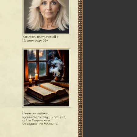
Как стать неотразимой к
Новому году
50+
Самое волшебное
музыкальном шоу
Билеты на
сайте Творческого
Объединения МАЖОРЫ