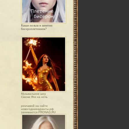
Какая польза в занятии
бисероплетением?
Музыкальное шоу
Сказки Яги на ночь
рекламой на сайте
новогодниекуранты.рф
занимается PRONAD.RU