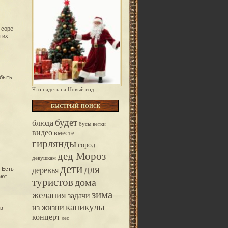
 соре
 их
 быть
Что надеть на Новый год
быстрый поиск
будет
блюда
бусы
ветки
видео
вместе
гирлянды
город
дед Мороз
девушкам
дети
для
деревья
 Есть
ают
туристов
дома
зима
желания
задачи
каникулы
из жизни
 в
концерт
лес