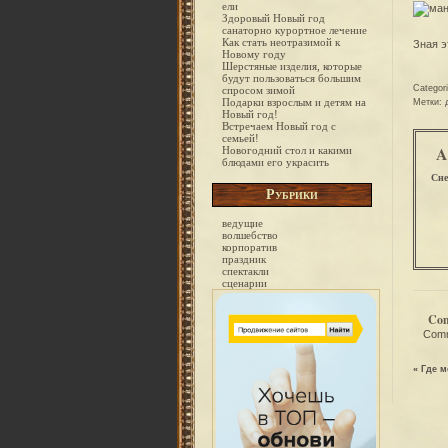
ели
Здоровый Новый год
санаторно курортное лечение
Как стать неотразимой к
Зная э
Новому году
Шерстяные изделия, которые
будут пользоваться большим
Categor
спросом зимой
Подарки взрослым и детям на
Метки:
Новый год!
Встречаем Новый год с
семьей!
A
Новогодний стол и какими
блюдами его украсить
Сне
Рубрики
ведущие
волшебство
корпоратив
праздник
спектакли
сценарии
Co
Comm
«
Где м