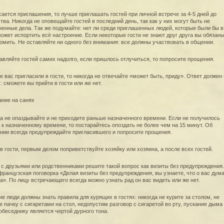
сается приглашения, то лучше приглашать гостей при личной встрече за 4-5 дней до
тва. Никогда не оповещайте гостей в последний день, так как у них могут быть не
енные дела. Так же подумайте: нет ли среди приглашенных людей, которые были бы в
может испортить всё настроение. Если некоторые гости не знают друг друга вы обязаны
омить. Не оставляйте ни одного без внимания: все должны участвовать в общении.
авляйте гостей самих надолго, если пришлось отлучиться, то попросите прощения.
е вас пригласили в гости, то никогда не отвечайте «может быть, приду». Ответ должен
: сможете вы прийти в гости или же нет.
а не опаздывайте и не приходите раньше назначенного времени. Если не получилось
 к назначенному времени, то постарайтесь опоздать не более чем на 15 минут. Об
нии всегда предупреждайте пригласившего и попросите прощения.
в гости, первым делом поприветствуйте хозяйку или хозяина, а после всех гостей.
 с друзьями или родственниками решите такой вопрос как визиты без предупреждения.
французская поговорка «Делая визиты без предупреждения, вы узнаете, что о вас дум
а». По лицу встречающего всегда можно узнать рад он вас видеть или же нет.
е люди должны знать правила для курящих в гостях: никогда не курите за столом, не
е пачку с сигаретами на стол, недопустим разговор с сигаретой во рту, пускание дыма
обеседнику является чертой дурного тона.