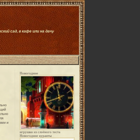
ий сад, в кафе или на дачу
Новогодние
льно
бщий
ельно
ля
ами
и
игрушки из слоёного теста
Новогодние куранты