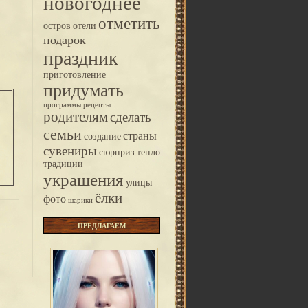
новогоднее
отметить
остров
отели
подарок
праздник
приготовление
придумать
программы
рецепты
родителям
сделать
семьи
страны
создание
сувениры
сюрприз
тепло
традиции
украшения
улицы
ёлки
фото
шарики
предлагаем