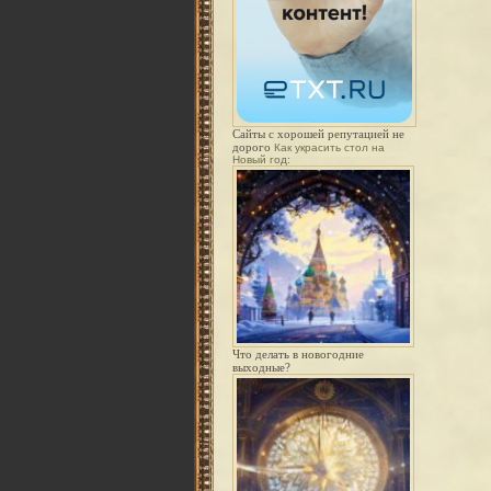
Сайты с хорошей репутацией не
дорого
Как украсить стол на
Новый год:
Что делать в новогодние
выходные?