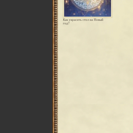
Как украсить стол на Новый
год?