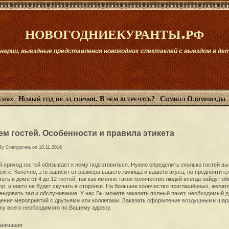
новогодниекуранты.рф
арии, выездные представления новогодних спектаклей с выездом в детск
енях
Новый год не за горами. В чём встречать?
Символ Олимпиады
м гостей. Особенности и правила этикета
 By
Снегурочка
on 10.11.2016
 приход гостей обязывает к нему подготовиться. Нужно определить сколько гостей вы
сите. Конечно, это зависит от размера вашего жилища и вашего вкуса, но предпочтите
ать в доме от 4 до 12 гостей, так как именно такое количество людей всегда найдут о
ор, и никто не будет скучать в сторонке. На большее количество приглашённых, желат
ендовать зал и обслуживание. У нас Вы можете заказать полный пакет, необходимый д
ения мероприятий с друзьями или коллегами. Заказать
оформление воздушными шар
ку всего необходимого по Вашему адресу.