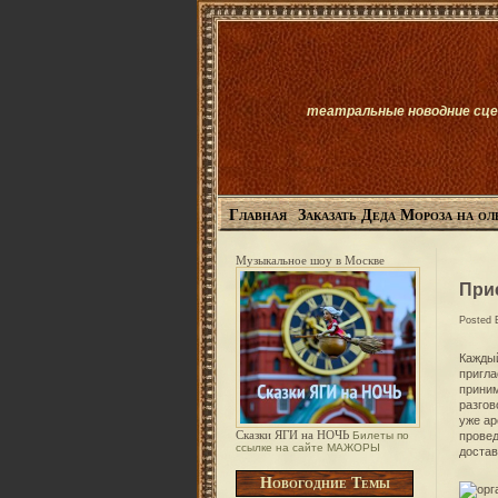
театральные новодние сцен
Главная
Заказать Деда Мороза на ол
Музыкальное шоу в Москве
Прие
Posted
Каждый
пригла
приним
разгов
уже ар
Сказки ЯГИ на НОЧЬ
провед
Билеты по
ссылке на сайте МАЖОРЫ
достав
Новогодние Темы