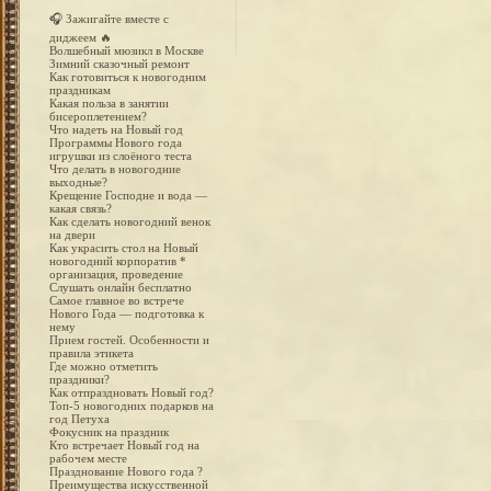
Ёлки
по
🎧 Зажигайте вместе с
феншую
диджеем 🔥
Волшебный мюзикл в Москве
Зимний сказочный ремонт
Как готовиться к новогодним
праздникам
Какая польза в занятии
бисероплетением?
Что надеть на Новый год
Программы Нового года
игрушки из слоёного теста
Что делать в новогодние
выходные?
Крещение Господне и вода —
какая связь?
Как сделать новогодний венок
на двери
Как украсить стол на Новый
новогодний корпоратив *
организация, проведение
Слушать онлайн бесплатно
Самое главное во встрече
Нового Года — подготовка к
нему
Прием гостей. Особенности и
правила этикета
Где можно отметить
праздники?
Как отпраздновать Новый год?
Топ-5 новогодних подарков на
год Петуха
Фокусник на праздник
Кто встречает Новый год на
рабочем месте
Празднование Нового года ?
Преимущества искусственной