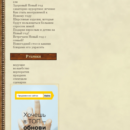
ели
Здоровый Новый год
санаторно курортное лечение
Как стать неотразимой к
Новому году
Шерстяные изделия, которые
будут пользоваться большим
спросом зимой
Подарки взрослым и детям на
Новый год!
Встречаем Новый год с
семьей!
Новогодний стол и какими
блюдами его украсить
Рубрики
ведущие
волшебство
корпоратив
праздник
спектакли
сценарии