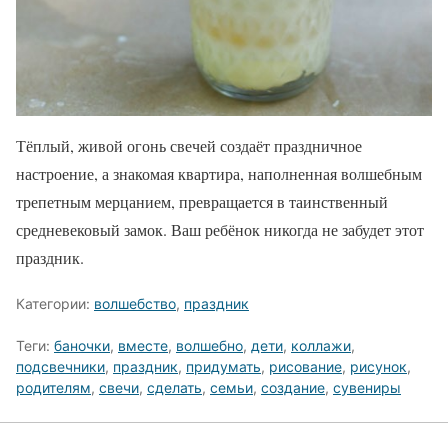
Тёплый, живой огонь свечей создаёт праздничное
настроение, а знакомая квартира, наполненная волшебным
трепетным мерцанием, превращается в таинственный
средневековый замок. Ваш ребёнок никогда не забудет этот
праздник.
Категории:
волшебство
,
праздник
Теги:
баночки
,
вместе
,
волшебно
,
дети
,
коллажи
,
подсвечники
,
праздник
,
придумать
,
рисование
,
рисунок
,
родителям
,
свечи
,
сделать
,
семьи
,
создание
,
сувениры