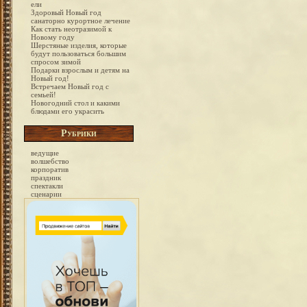
ели
Здоровый Новый год
санаторно курортное лечение
Как стать неотразимой к
Новому году
Шерстяные изделия, которые
будут пользоваться большим
спросом зимой
Подарки взрослым и детям на
Новый год!
Встречаем Новый год с
семьей!
Новогодний стол и какими
блюдами его украсить
Рубрики
ведущие
волшебство
корпоратив
праздник
спектакли
сценарии