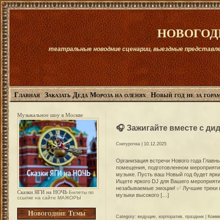
новогод
театральные новодние сценарии, выездные представлени
Главная
Заказать Деда Мороза на оленях
Новый год не за горам
Музыкальное шоу в Москве
🎧 Зажигайте вместе с ди
Снегурочка
| 10.12.2025
Организация встречи Нового года Главн
помещения, подготовленном мероприяти
музыке. Пусть ваш Новый год будет яр
Ищете яркого DJ для Вашего мероприяти
незабываемые эмоции! ✅ Лучшие треки 
Сказки ЯГИ на НОЧЬ
Билеты по
музыки высокого […]
ссылке на сайте МАЖОРЫ
Новогодние Темы
Category:
ведущие
,
корпоратив
,
праздник
|
Комм