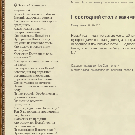
Метки:
DJ
,
ёлки
,
концерт
,
новогоднее
,
отметить
,
🎧 Зажигайте вместе с
диджеем 🔥
Волшебный мюзикл в Москве
Новогодний стол и каким
Зимний сказочный ремонт
Как готовиться к новогодним
праздникам
Снегурочка
| 06.09.2016
Какая польза в занятии
бисероплетением?
Новый год — один из самых масштабных 
Что надеть на Новый год
Программы Нового года
бутербродами наш народ никогда не огра
игрушки из слоёного теста
особенное и при возможности — недорого
Что делать в новогодние
блюд, от которых глаза разбегутся по ра
выходные?
[…]
Крещение Господне и вода —
какая связь?
Как сделать новогодний венок
на двери
Category:
праздник
|
No Comments »
Как украсить стол на Новый
Метки:
блюда
,
приготовление
,
рецепты
,
салаты
новогодний корпоратив *
организация, проведение
Слушать онлайн бесплатно
Самое главное во встрече
Нового Года — подготовка к
нему
Прием гостей. Особенности и
правила этикета
Где можно отметить
праздники?
Как отпраздновать Новый год?
Топ-5 новогодних подарков на
год Петуха
Фокусник на праздник
Кто встречает Новый год на
рабочем месте
Празднование Нового года ?
Преимущества искусственной